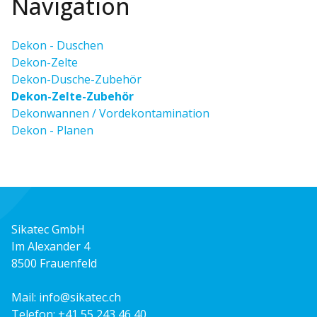
Navigation
Dekon - Duschen
Dekon-Zelte
Dekon-Dusche-Zubehör
Dekon-Zelte-Zubehör
Dekonwannen / Vordekontamination
Dekon - Planen
Sikatec GmbH
Im Alexander 4
8500 Frauenfeld
Mail:
info@sikatec.ch
Telefon:
+41 55 243 46 40