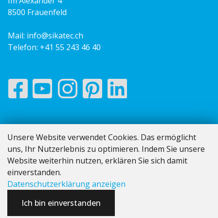
Im Alexander 4
8500 Frauenfeld
Mail:
info@sikatec.ch
Telefon:
+41 55 243 46 40
Impressum
Unsere Website verwendet Cookies. Das ermöglicht
AGB
uns, Ihr Nutzerlebnis zu optimieren. Indem Sie unsere
Datenschutz
Website weiterhin nutzen, erklären Sie sich damit
Vom Angebot bis zur Rechnung
einverstanden.
Datenschutzerklärung anzeigen
Ich bin einverstanden
Software:
Rent-a-Shop.ch