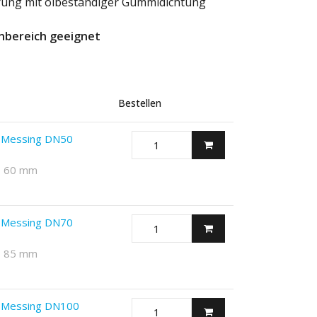
rung mit ölbeständiger Gummidichtung
enbereich geeignet
Bestellen
 Messing DN50
 - 60 mm
 Messing DN70
 - 85 mm
s Messing DN100