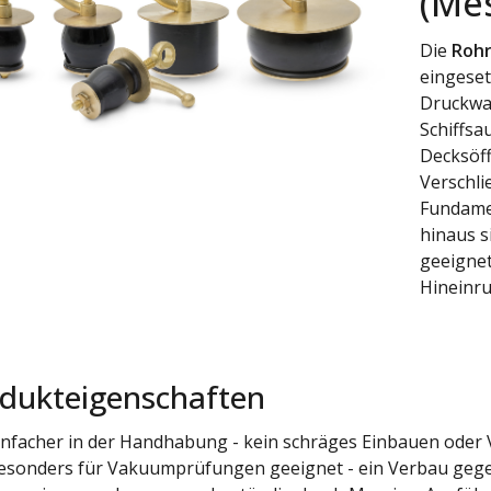
(Me
Die
Rohr
eingeset
Druckwas
Schiffs
Decksöf
Verschli
Fundame
hinaus 
geeignet
Hineinru
dukteigenschaften
infacher in der Handhabung - kein schräges Einbauen oder
esonders für Vakuumprüfungen geeignet - ein Verbau gegen