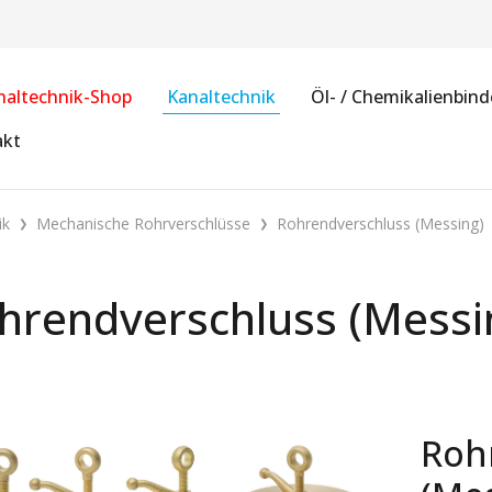
naltechnik-Shop
Kanaltechnik
Öl- / Chemikalienbind
akt
ik
Mechanische Rohrverschlüsse
Rohrendverschluss (Messing)
hrendverschluss (Messi
Roh