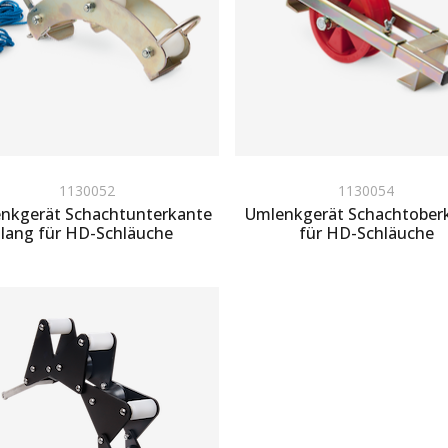
1130052
1130054
nkgerät Schachtunterkante
Umlenkgerät Schachtober
lang für HD-Schläuche
für HD-Schläuche
um Angebot hinzufügen
Zum Angebot hinzufügen