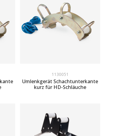
1130051
rkante
Umlenkgerät Schachtunterkante
e
kurz für HD-Schläuche
Zum Angebot hinzufügen