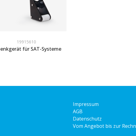
19915610
enkgerät für SAT-Systeme
um Angebot hinzufügen
Impressum
AGB
Datenschutz
Vom Angebot bis zur Rech