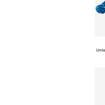
Umle
Z