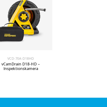
VCD-70A-D18HD
vCamDrain D18-HD –
Inspektionskamera
um Angebot hinzufügen