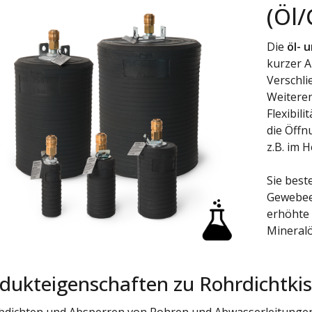
(Öl
Die
öl- 
kurzer A
Verschli
Weiteren
Flexibil
die Öffn
z.B. im 
Sie best
Gewebeei
erhöhte
Mineralöl
dukteigenschaften zu Rohrdichtkis