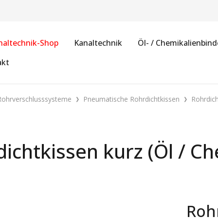
naltechnik-Shop
Kanaltechnik
Öl- / Chemikalienbind
akt
Rohrverschlusssysteme
Pneumatische Rohrdichtkissen
Rohrdich
ichtkissen kurz (Öl / C
Roh