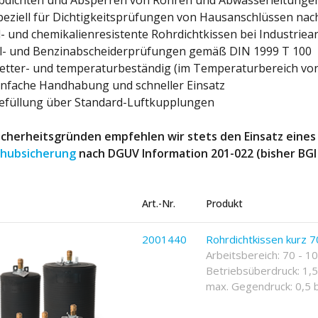
bdichten und Absperren von Rohren und Abwasserleitunge
peziell für Dichtigkeitsprüfungen von Hausanschlüssen na
l- und chemikalienresistente Rohrdichtkissen bei Industrie
l- und Benzinabscheiderprüfungen gemäß DIN 1999 T 100
etter- und temperaturbeständig (im Temperaturbereich von 
infache Handhabung und schneller Einsatz
efüllung über Standard-Luftkupplungen
icherheitsgründen empfehlen wir stets den Einsatz eine
chubsicherung
nach DGUV Information 201-022 (bisher BGI 
Art.-Nr.
Produkt
2001440
Rohrdichtkissen kurz 7
Arbeitsbereich: 70 - 
Betriebsüberdruck: 1,5
max. Gegendruck: 0,5 