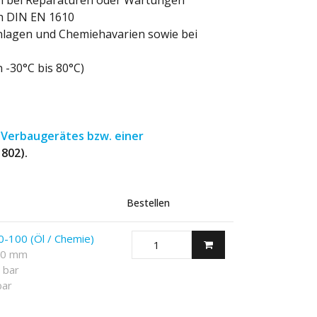
n bei Reparaturen oder Wartungen
ch DIN EN 1610
anlagen und Chemiehavarien sowie bei
-30°C bis 80°C)
s
Verbaugerätes bzw. einer
802).
Bestellen
0-100 (Öl / Chemie)
100 mm
 bar
bar