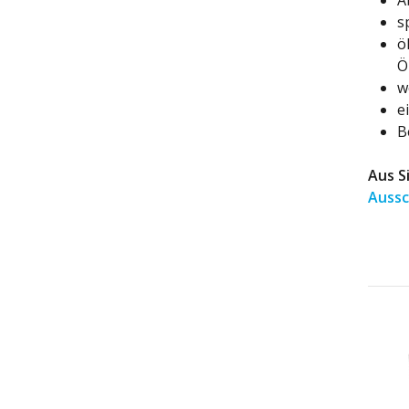
A
s
ö
Ö
w
e
B
Aus S
Auss