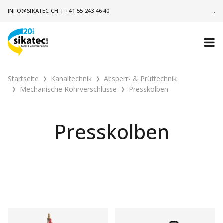
INFO@SIKATEC.CH
|
+41 55 243 46 40
.
Startseite
Kanaltechnik
Absperr- & Prüftechnik
Mechanische Rohrverschlüsse
Presskolben
Presskolben