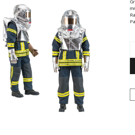
Gr
m
Ra
Pa