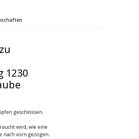
nschaften
zu
g 1230
haube
öpfen geschlossen.
raucht wird, wie eine
ie nach vorn gezogen.