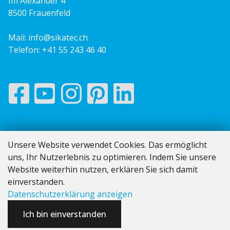
Im Alexander 4
8500 Frauenfeld
Mail:
info@sikatec.ch
Telefon:
+41 55 243 46 40
Impressum
Unsere Website verwendet Cookies. Das ermöglicht
AGB
uns, Ihr Nutzerlebnis zu optimieren. Indem Sie unsere
Datenschutz
Website weiterhin nutzen, erklären Sie sich damit
Vom Angebot bis zur Rechnung
einverstanden.
Datenschutzerklärung anzeigen
Ich bin einverstanden
Software:
Rent-a-Shop.ch