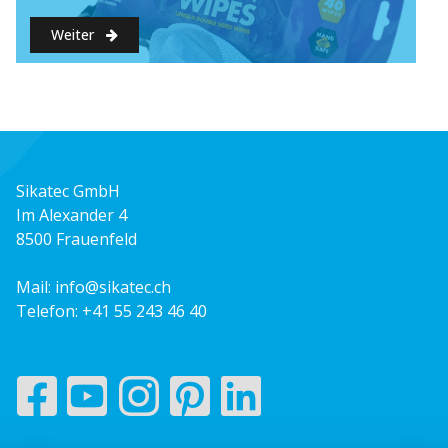
Nilfisk ATTIX 751-61 Feuerwehrsauger
Weiter
Weiter
Weiter
Weiter
Weiter
Sikatec GmbH
Im Alexander 4
8500 Frauenfeld
Mail:
info@sikatec.ch
Telefon:
+41 55 243 46 40