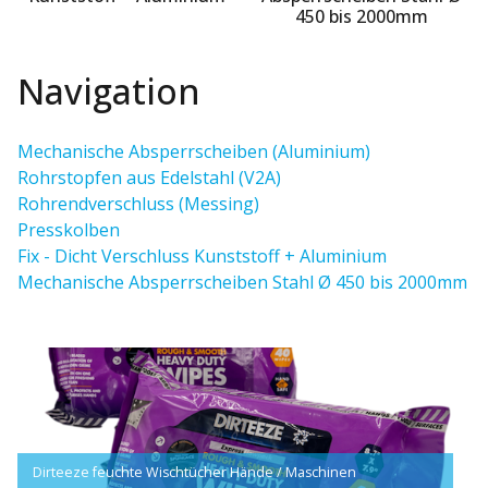
450 bis 2000mm
Navigation
Mechanische Absperrscheiben (Aluminium)
Rohrstopfen aus Edelstahl (V2A)
Rohrendverschluss (Messing)
Presskolben
Fix - Dicht Verschluss Kunststoff + Aluminium
Mechanische Absperrscheiben Stahl Ø 450 bis 2000mm
Prüf-Rohrdichtkissen mit Durchgang Aufstauen und dosiertes
SNO-N-ICE Taumittel gegen Schnee und Glätte aus der
Dirteeze feuchte Wischtücher Hände / Maschinen
Schachthaken - 70 / U - Form (verzinkt)
Ableiten von Flüssigkeiten
Schweiz.
ISOTEMP®;-Hitzeschutzausrüstung 1230 Modell