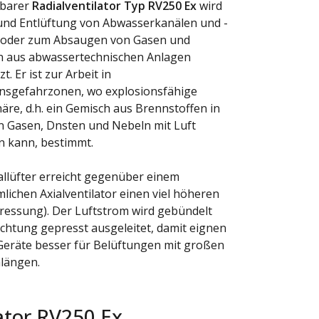
gbarer
Radialventilator Typ RV250 Ex
wird
und Entlüftung von Abwasserkanälen und -
 oder zum Absaugen von Gasen und
 aus abwassertechnischen Anlagen
t. Er ist zur Arbeit in
nsgefahrzonen, wo explosionsfähige
re, d.h. ein Gemisch aus Brennstoffen in
 Gasen, Dnsten und Nebeln mit Luft
n kann, bestimmt.
allüfter erreicht gegenüber einem
ichen Axialventilator einen viel höheren
ressung). Der Luftstrom wird gebündelt
ichtung gepresst ausgeleitet, damit eignen
 Geräte besser für Belüftungen mit großen
längen.
ator RV250 Ex