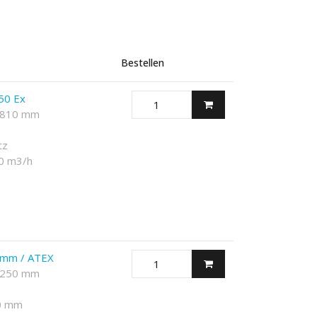
Bestellen
250 Ex
× 810 mm
tz
0 m3/h
0 mm / ATEX
× 250 mm
0 mm