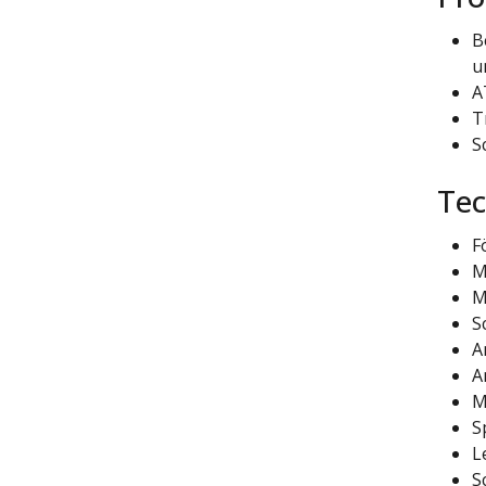
B
u
A
T
S
Tec
F
M
M
S
A
A
M
S
L
S