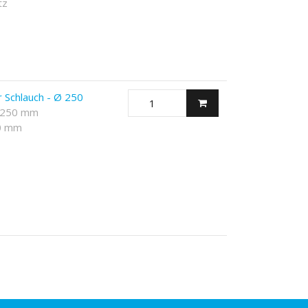
tz
r Schlauch - Ø 250
× 250 mm
0 mm