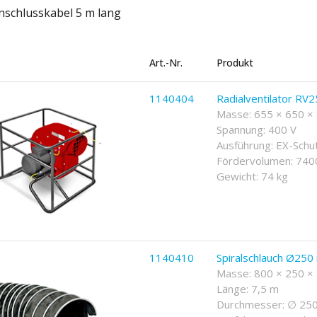
nschlusskabel 5 m lang
Art.-Nr.
Produkt
1140404
Radialventilator RV
Masse: 655 × 650 
Spannung: 400 V
Ausführung: EX-Schu
Fördervolumen: 740
Gewicht: 74 kg
1140410
Spiralschlauch Ø25
Masse: 800 × 250 
Länge: 7,5 m
Durchmesser: ∅ 25