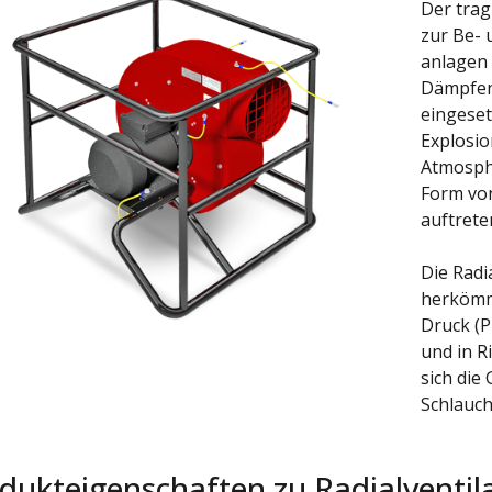
Der tra
zur Be- 
anlagen
Dämpfen
eingesetz
Explosio
Atmosphä
Form von
auftrete
Die Radi
herkömml
Druck (P
und in R
sich die
Schlauch
dukteigenschaften zu Radialventil