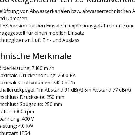
elüftung von Abwasserkanälen bzw. abwassertechnischen
nd Dämpfen
TEX-Version für den Einsatz in explosionsgefährdeten Zon
ragegestell für einen mobilen Einsatz
chutzgitter an Luft Ein- und Auslass
hnische Merkmale
örderleistung: 7400 m³/h
aximale Druckerhöhung: 2600 PA
aximales Luftvolumen: 7400 m³/h
challdruckpegel: 1m Abstand 91 dB(A) 5m Abstand 77 dB(A)
nschluss Druckseite: 250 mm
nschluss Saugseite: 250 mm
otor: 3000 rpm
pannung: 400 V
eistung: 4,0 kW
chutzart: IP54