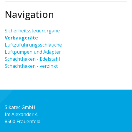
Navigation
Sicherheitssteuerorgane
Verbaugeräte
Luftzuführungsschläuche
Luftpumpen und Adapter
Schachthaken - Edelstahl
Schachthaken - verzinkt
Sikatec GmbH
Im Alexander 4
8500 Frauenfeld