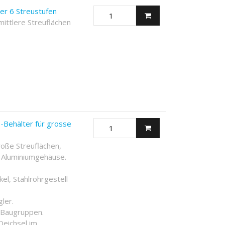
er 6 Streustufen
mittlere Streuflächen
Behälter für grosse
oße Streuflächen,
 Aluminiumgehäuse.
el, Stahlrohrgestell
ler.
n Baugruppen.
Deichsel im