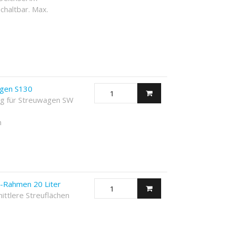
chaltbar. Max.
agen S130
ng für Streuwagen SW
m
-Rahmen 20 Liter
ittlere Streuflächen