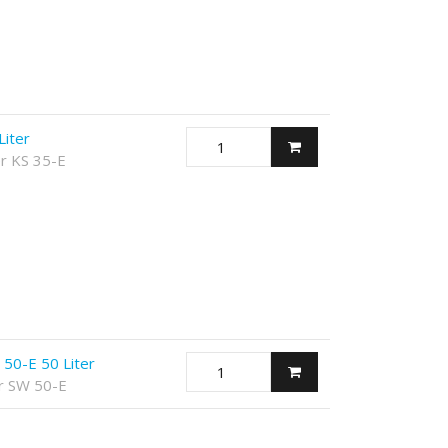
Liter
r KS 35-E
50-E 50 Liter
r SW 50-E