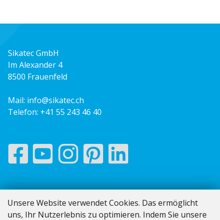
Sikatec GmbH
Im Alexander 4
8500 Frauenfeld
Mail:
info@sikatec.ch
Telefon:
+41 55 243 46 40
Impressum
Unsere Website verwendet Cookies. Das ermöglicht
AGB
uns, Ihr Nutzerlebnis zu optimieren. Indem Sie unsere