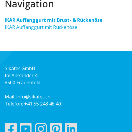
Navigation
IKAR Auffanggurt mit Brust- & Rückenöse
IKAR Auffanggurt mit Rückenöse
Sikatec GmbH
Im Alexander 4
8500 Frauenfeld
Mail:
info@sikatec.ch
Telefon:
+41 55 243 46 40