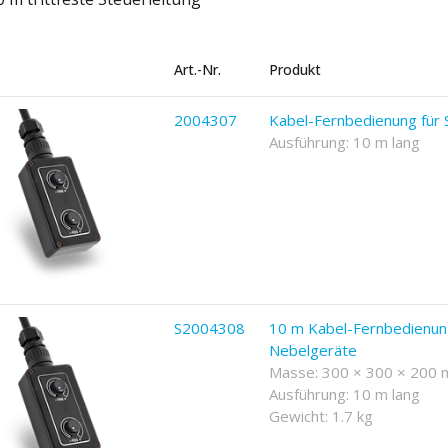
Art.-Nr.
Produkt
2004307
Kabel-Fernbedienung für
Ausführung: 10 m lang
S2004308
10 m Kabel-Fernbedienun
Nebelgeräte
Masse: 300 × 300 × 200
Ausführung: 10 m lang
Gewicht: 1.7 kg