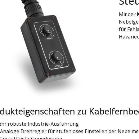
Ste
Mit der
Nebelger
für Feh
Havarie
dukteigenschaften zu Kabelfernb
ehr robuste Industrie-Ausführung
 Analoge Drehregler für stufenloses Einstellen der Nebel
0 m trittfeste Steuerleitung