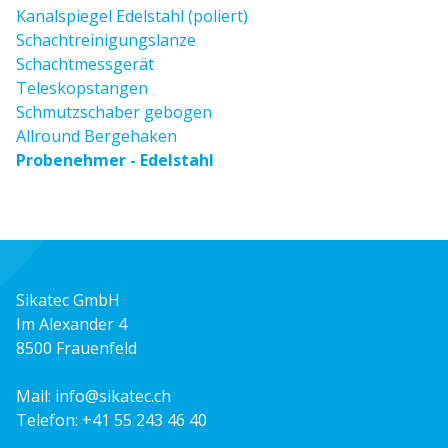
Kanalspiegel Edelstahl (poliert)
Schachtreinigungslanze
Schachtmessgerät
Teleskopstangen
Schmutzschaber gebogen
Allround Bergehaken
Probenehmer - Edelstahl
Sikatec GmbH
Im Alexander 4
8500 Frauenfeld
Mail:
info@sikatec.ch
Telefon:
+41 55 243 46 40