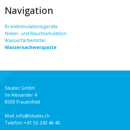
Navigation
Brandsimulationsgeräte
Nebel- und Rauchsimulation
Wasserfärbemittel
Wassernachweispaste
Sikatec GmbH
Im Alexander 4
8500 Frauenfeld
Mail:
info@sikatec.ch
Telefon:
+41 55 243 46 40