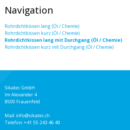
Navigation
Rohrdichtkissen lang (Öl / Chemie)
Rohrdichtkissen kurz (Öl / Chemie)
Rohrdichtkissen lang mit Durchgang (Öl / Chemie)
Rohrdichtkissen kurz mit Durchgang (Öl / Chemie)
Sikatec GmbH
Im Alexander 4
8500 Frauenfeld
Mail:
info@sikatec.ch
Telefon:
+41 55 243 46 40