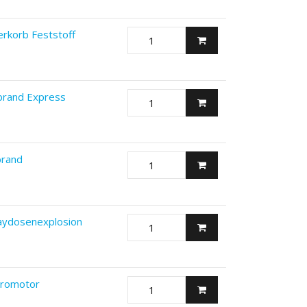
erkorb Feststoff
tbrand Express
brand
raydosenexplosion
ktromotor