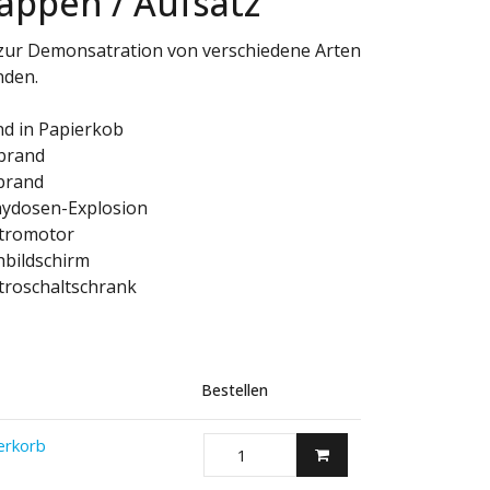
appen / Aufsatz
zur Demonsatration von verschiedene Arten
nden.
d in Papierkob
brand
brand
aydosen-Explosion
ktromotor
hbildschirm
troschaltschrank
Bestellen
erkorb