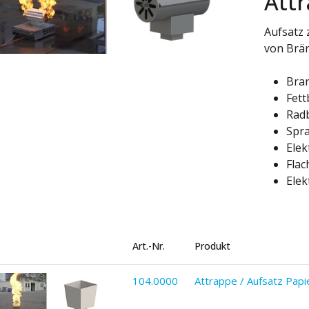
Attr
Aufsatz 
von Brä
Bran
Fett
Rad
Spr
Ele
Flac
Elek
Art.-Nr.
Produkt
104.0000
Attrappe / Aufsatz Papi