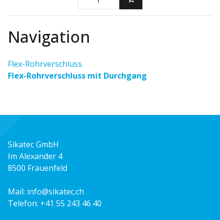
Navigation
Flex-Rohrverschluss
Flex-Rohrverschluss mit Durchgang
Sikatec GmbH
Im Alexander 4
8500 Frauenfeld
Mail:
info@sikatec.ch
Telefon:
+41 55 243 46 40