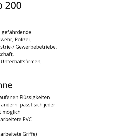
p 200
r gefährdende
wehr, Polizei,
ustrie-/ Gewerbebetriebe,
chaft,
 Unterhaltsfirmen,
nne
ufenen Flüssigkeiten
rändern, passt sich jeder
t möglich
earbeitete PVC
arbeitete Griffe)