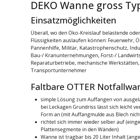
DEKO Wanne gross Ty
Einsatzmöglichkeiten
Überall, wo den Öko-Kreislauf belastende ode
Flüssigkeiten auslaufen können: Feuerwehr, Öl
Pannenhilfe, Militär, Katastrophenschutz, Ind
Bau-/ Kranunternehmungen, Forst-/ Landwirts
Reparaturbetriebe, mechanische Werkstätten,
Transportunternehmer
Faltbare OTTER Notfallwa
simple Lösung zum Auffangen von ausgela
bei Leckagen Grundriss lässt sich leicht ve
Form an (mit Auffangmulde aus Blech nich
richtet sich immer wieder selber auf (eing
Plattensegmente in den Wänden)
Wanne ist tragbar bis 20 Liter Inhalt (ange