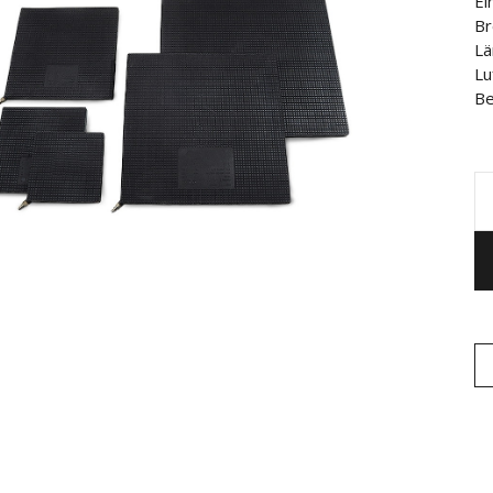
Ei
Br
Lä
Lu
Be