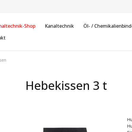
naltechnik-Shop
Kanaltechnik
Öl- / Chemikalienbind
akt
sen
Hebekissen 3 t
Hu
Hu