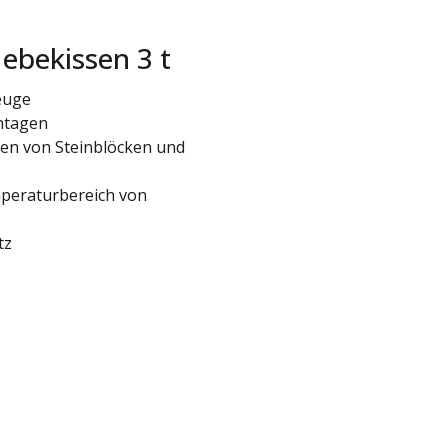
ebekissen 3 t
euge
ntagen
ten von Steinblöcken und
peraturbereich von
tz