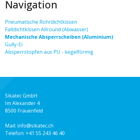
Navigation
Pneumatische Rohrdichtkissen
Faltdichtkissen Allround (Abwasser)
Mechanische Absperrscheiben (Aluminium)
Gully-Ei
Absperrstopfen aus PU - kegelförmig
Sikatec GmbH
Im Alexander 4
8500 Frauenfeld
Mail:
info@sikatec.ch
Telefon:
+41 55 243 46 40