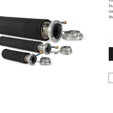
Fü
Du
Ge
Ma