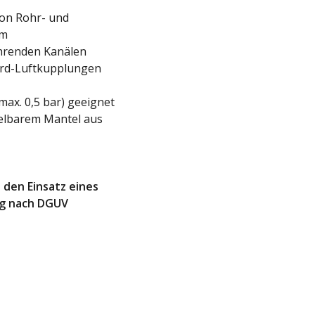
on Rohr- und
mm
ührenden Kanälen
ard-Luftkupplungen
ax. 0,5 bar) geeignet
selbarem Mantel aus
 den Einsatz eines
ng nach DGUV