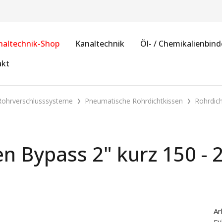
naltechnik-Shop
Kanaltechnik
Öl- / Chemikalienbind
akt
Rohrverschlusssysteme
Pneumatische Rohrdichtkissen
Rohrdich
en Bypass 2" kurz 150 - 
Ar