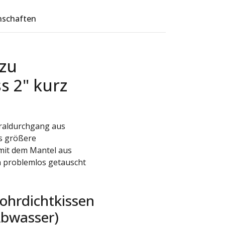
nschaften
zu
s 2" kurz
raldurchgang aus
es größere
 mit dem Mantel aus
problemlos getauscht
ohrdichtkissen
Abwasser)