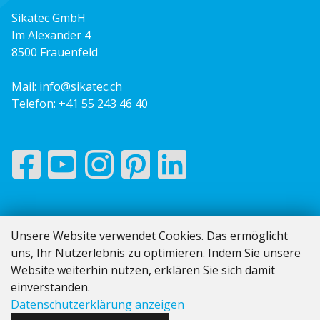
Sikatec GmbH
Im Alexander 4
8500 Frauenfeld
Mail:
info@sikatec.ch
Telefon:
+41 55 243 46 40
Impressum
Unsere Website verwendet Cookies. Das ermöglicht
AGB
uns, Ihr Nutzerlebnis zu optimieren. Indem Sie unsere
Datenschutz
Website weiterhin nutzen, erklären Sie sich damit
Vom Angebot bis zur Rechnung
einverstanden.
Datenschutzerklärung anzeigen