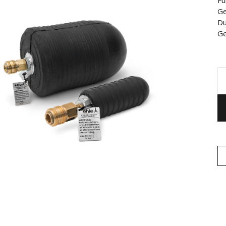
Fü
Ge
Du
Ge