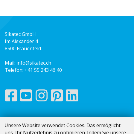
Sikatec GmbH
Im Alexander 4
8500 Frauenfeld
Mail:
info@sikatec.ch
Telefon:
+41 55 243 46 40
Impressum
Unsere Website verwendet Cookies. Das ermöglicht
AGB
uns, Ihr Nutzerlebnis zu optimieren. Indem Sie unsere