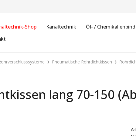
naltechnik-Shop
Kanaltechnik
Öl- / Chemikalienbind
akt
Rohrverschlusssysteme
Pneumatische Rohrdichtkissen
Rohrdich
htkissen lang 70-150 (A
Ar