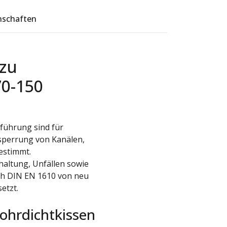
nschaften
zu
70-150
führung sind für
sperrung von Kanälen,
estimmt.
haltung, Unfällen sowie
ch DIN EN 1610 von neu
etzt.
ohrdichtkissen