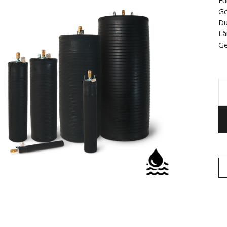
Fü
Ge
Du
Lä
Ge