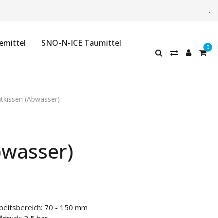
.
emittel
SNO-N-ICE Taumittel
tkissen (Abwasser)
bwasser)
beitsbereich: 70 - 150 mm