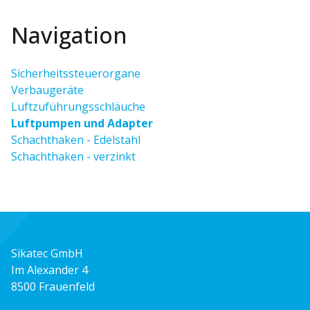
Navigation
Sicherheitssteuerorgane
Verbaugeräte
Luftzuführungsschläuche
Luftpumpen und Adapter
Schachthaken - Edelstahl
Schachthaken - verzinkt
Sikatec GmbH
Im Alexander 4
8500 Frauenfeld