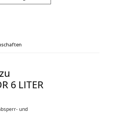
nschaften
zu
 6 LITER
absperr- und