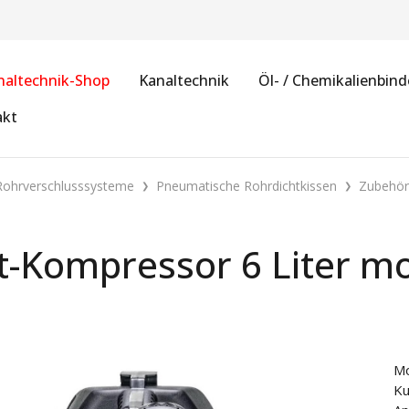
naltechnik-Shop
Kanaltechnik
Öl- / Chemikalienbind
akt
Rohrverschlusssysteme
Pneumatische Rohrdichtkissen
Zubehör
Kompressor 6 Liter mob
Mo
Ku