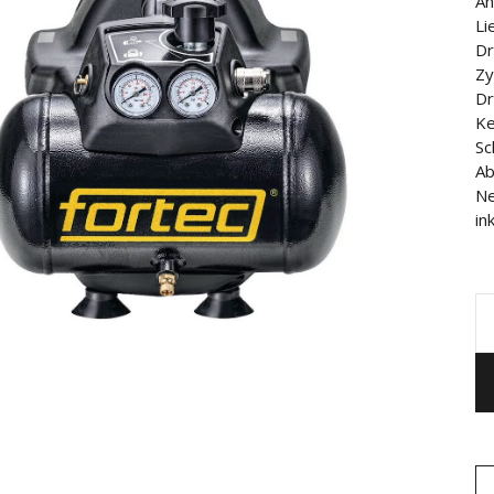
An
Li
Dr
Zy
Dr
Ke
Sc
Ab
Ne
in