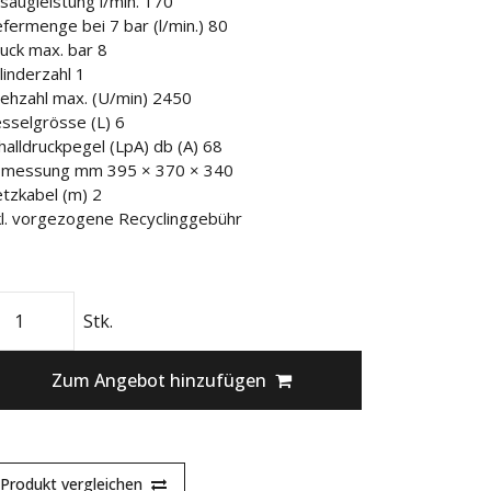
saugleistung l/min. 170
efermenge bei 7 bar (l/min.) 80
uck max. bar 8
linderzahl 1
ehzahl max. (U/min) 2450
sselgrösse (L) 6
halldruckpegel (LpA) db (A) 68
messung mm 395 × 370 × 340
tzkabel (m) 2
kl. vorgezogene Recyclinggebühr
Stk.
Zum Angebot hinzufügen
Produkt vergleichen