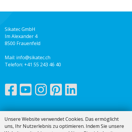
Sikatec GmbH
Im Alexander 4
8500 Frauenfeld
Mail:
info@sikatec.ch
Telefon:
+41 55 243 46 40
Impressum
Unsere Website verwendet Cookies. Das ermöglicht
AGB
uns, Ihr Nutzerlebnis zu optimieren. Indem Sie unsere