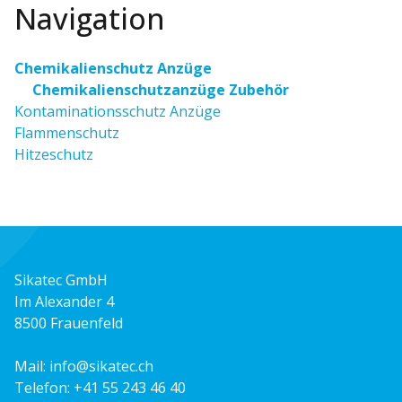
Navigation
Chemikalienschutz Anzüge
Chemikalienschutzanzüge Zubehör
Kontaminationsschutz Anzüge
Flammenschutz
Hitzeschutz
Sikatec GmbH
Im Alexander 4
8500 Frauenfeld
Mail:
info@sikatec.ch
Telefon:
+41 55 243 46 40