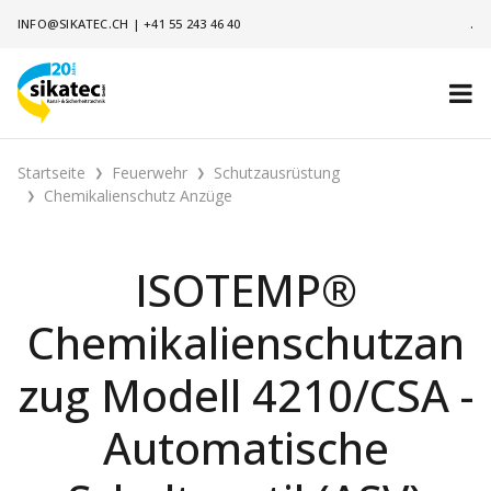
INFO@SIKATEC.CH
|
+41 55 243 46 40
.
Startseite
Feuerwehr
Schutzausrüstung
Chemikalienschutz Anzüge
ISOTEMP®
Chemikalienschutzan
zug Modell 4210/CSA -
Automatische