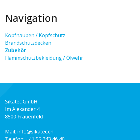
Navigation
Kopfhauben / Kopfschutz
Brandschutzdecken
Zubehör
Flammschutzbekleidung / Ölwehr
Sikatec GmbH
Im Alexander 4
8500 Frauenfeld
Mail:
info@sikatec.ch
Telefon:
+41 55 243 46 40