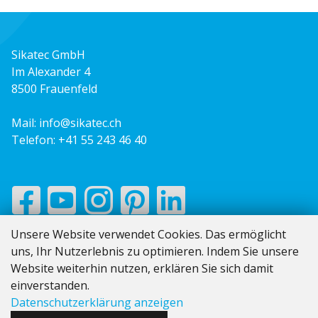
Sikatec GmbH
Im Alexander 4
8500 Frauenfeld
Mail:
info@sikatec.ch
Telefon:
+41 55 243 46 40
Unsere Website verwendet Cookies. Das ermöglicht
uns, Ihr Nutzerlebnis zu optimieren. Indem Sie unsere
Website weiterhin nutzen, erklären Sie sich damit
Impressum
einverstanden.
AGB
Datenschutzerklärung anzeigen
Datenschutz