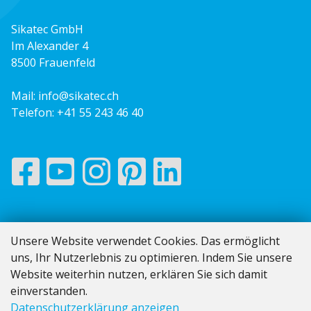
Sikatec GmbH
Im Alexander 4
8500 Frauenfeld
Mail:
info@sikatec.ch
Telefon:
+41 55 243 46 40
Impressum
Unsere Website verwendet Cookies. Das ermöglicht
AGB
uns, Ihr Nutzerlebnis zu optimieren. Indem Sie unsere
Datenschutz
Website weiterhin nutzen, erklären Sie sich damit
Vom Angebot bis zur Rechnung
einverstanden.
Datenschutzerklärung anzeigen