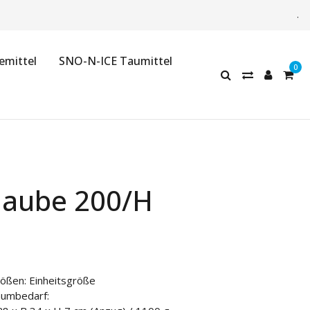
.
emittel
SNO-N-ICE Taumittel
haube 200/H
ößen: Einheitsgröße
umbedarf: