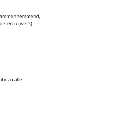
 flammenhemmend,
e: ecru (weiß)
ahezu alle