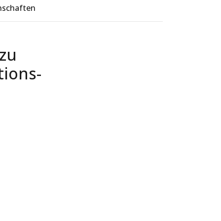
nschaften
zu
ions-