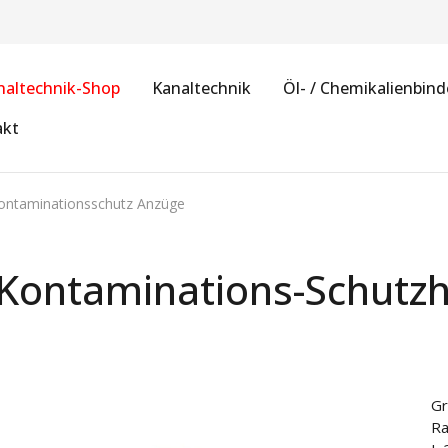
naltechnik-Shop
Kanaltechnik
Öl- / Chemikalienbind
akt
ontaminationsschutz Anzüge
ontaminations-Schutz
Gr
Ra